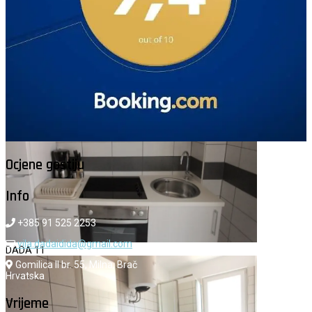
DADA 10
Ocjene gostiju
Info
+385 91 525 2253
vila.dadaidida@gmail.com
DADA 11
Gomilica II br. 55, Milna, Brač
Hrvatska
Vrijeme