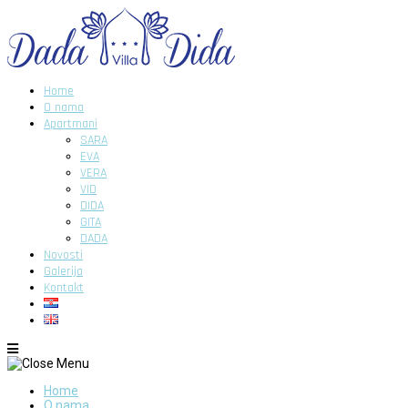
Home
O nama
Apartmani
SARA
EVA
VERA
VID
DIDA
GITA
DADA
Novosti
Galerija
Kontakt
Home
O nama