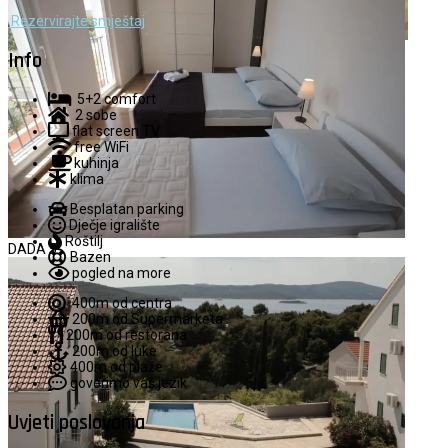
Rezervirajte smještaj
DADA 4
Info
5+2 comfort
2 sobe
flat screen TV
free WiFi
kuhinja
klima
Besplatan parking
Dječje igralište
Roštilj
DADA 5
Bazen
pogled na more
400m od centra
200m od Supermarketa
200m od restorana
200m od luke
400m od plaže
govorimo vaš jezik
Uvjeti poslovanja