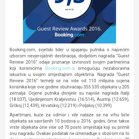
Booking.com, svjetski lider u spajanju putnika s najvećim
izborom nevjerojatnih destinacija, dodjelom nagrada “Guest
Review 2016” odaje priznanje izvrsnosti svojim partnerima
koji korisnicima
Booking.com-a
omogućuju nezaboravna
iskustva u svojim smještajnim objektima. Nagrada “Guest
Review 2016” temelji se na više od 110 milijuna ocjena
korisnika koje ove godine obuhvaćaju 355.535 objekata u 205
zemalja. Ocjene putnika donijele su najviše nagrada Italiji
(18.037), Ujedinjenom Kraljevstvu (16.514), Austriji (12.659),
Grčkoj (12.439), Hrvatskoj (12.219) i Poljskoj (10.399).
Apartmani, kuće za odmor i vile nalaze se na vrhu liste
objekata sa savršenih 10 bodova u 2016. godini, čime takve
vrste objekata čine više od 70 posto smještaja koji su primili
ovu nagradu. Ovakav podatak ne iznenađuje s obzirom na to