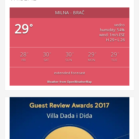
MILNA - BRAČ
29
°
vedro
humidity: 54%
wind: 1m/s ESE
H 29 • L 26
28
30
30
29
29
°
°
°
°
°
FRI
SAT
SUN
MON
TUE
extended forecast
Weather from OpenWeatherMap