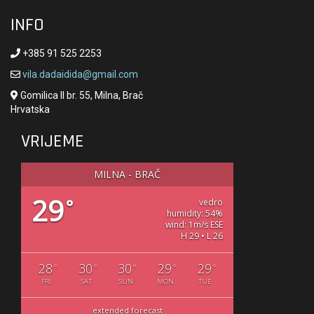
INFO
+385 91 525 2253
vila.dadaidida@gmail.com
Gomilica II br. 55, Milna, Brač
Hrvatska
VRIJEME
MILNA - BRAČ
29
°
vedro
humidity: 54%
wind: 1m/s ESE
H 29 • L 26
28
30
30
29
29
°
°
°
°
°
FRI
SAT
SUN
MON
TUE
extended forecast