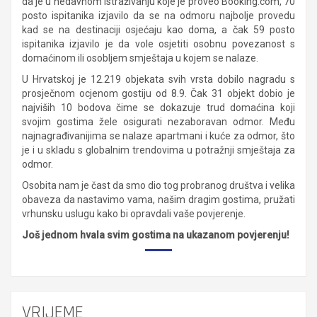
da je u nedavnom istraživanju koje je proveo Booking.com, 70
posto ispitanika izjavilo da se na odmoru najbolje provedu
kad se na destinaciji osjećaju kao doma, a čak 59 posto
ispitanika izjavilo je da vole osjetiti osobnu povezanost s
domaćinom ili osobljem smještaja u kojem se nalaze.
U Hrvatskoj je 12.219 objekata svih vrsta dobilo nagradu s
prosječnom ocjenom gostiju od 8.9. Čak 31 objekt dobio je
najviših 10 bodova čime se dokazuje trud domaćina koji
svojim gostima žele osigurati nezaboravan odmor. Među
najnagrađivanijima se nalaze apartmani i kuće za odmor, što
je i u skladu s globalnim trendovima u potražnji smještaja za
odmor.
Osobita nam je čast da smo dio tog probranog društva i velika
obaveza da nastavimo vama, našim dragim gostima, pružati
vrhunsku uslugu kako bi opravdali vaše povjerenje.
Još jednom hvala svim gostima na ukazanom povjerenju!
VRIJEME