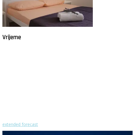
Vrijeme
Milna - Brač
°
26
raštrkani oblaci
humidity: 76%
wind: 3m/s N
H 32 • L 26
°
29
Sun
°
29
Mon
°
29
Tue
°
31
Wed
°
31
Thu
extended forecast
Weather from OpenWeatherMap