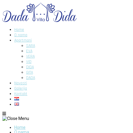
Home
O nama
Apartmani
SARA
EVA
VERA
VID
DIDA
GITA
DADA
Novosti
Galerija
Kontakt
Home
O nama