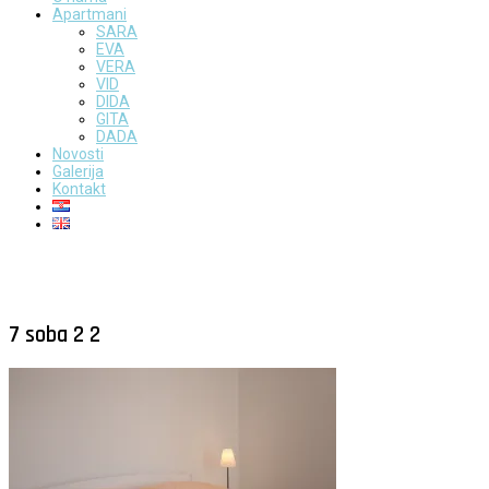
Apartmani
SARA
EVA
VERA
VID
DIDA
GITA
DADA
Novosti
Galerija
Kontakt
7 soba 2 2