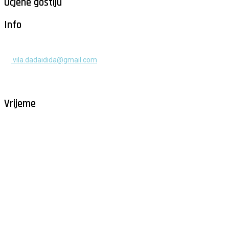
Ocjene gostiju
Info
+385 91 525 2253
vila.dadaidida@gmail.com
Gomilica II br. 55, Milna, Brač
Hrvatska
Vrijeme
Milna - Brač
°
26
raštrkani oblaci
humidity: 76%
wind: 3m/s N
H 32 • L 26
°
29
Sun
°
29
Mon
°
29
Tue
°
31
Wed