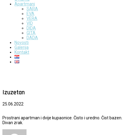
Apartmani
SARA
EVA
VERA
VID
DIDA
GITA
DADA
Novosti
Galerija
Kontakt
Izuzetan
25.06.2022
Prostrani apartman i dvije kupaonice. Čisto i uredno. Čist bazen.
Divan zrak.