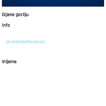
Ocjene gostiju
Info
+385 91 525 2253
vila.dadaidida@gmail.com
Gomilica II br. 55, Milna, Brač
Hrvatska
Vrijeme
Milna - Brač
°
30
raštrkani oblaci
humidity: 57%
wind: 0m/s E
H 32 • L 27
°
29
Sun
°
29
Mon