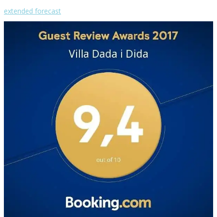
Thu
extended forecast
Weather from OpenWeatherMap