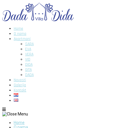
Home
O nama
Apartmani
SARA
EVA
VERA
VID
DIDA
GITA
DADA
Novosti
Galerija
Kontakt
Home
O nama