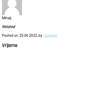
Mihalj
Related
Posted on: 25.06.2022, by :
sivicevic
Vrijeme
Milna - Brač
°
30
raštrkani oblaci
humidity: 57%
wind: 0m/s E
H 32 • L 27
°
29
Sun
°
29
Mon
°
29
Tue
°
31
Wed
°
30