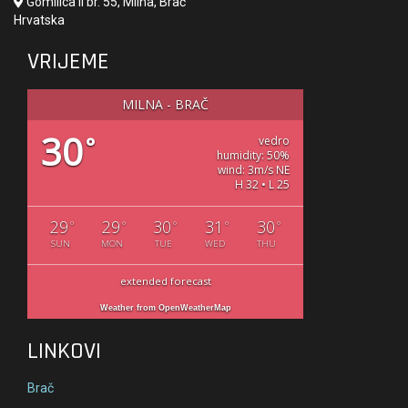
Gomilica II br. 55, Milna, Brač
Hrvatska
VRIJEME
MILNA - BRAČ
30
°
vedro
humidity: 50%
wind: 3m/s NE
H 32 • L 25
29
29
30
31
30
°
°
°
°
°
SUN
MON
TUE
WED
THU
extended forecast
Weather from OpenWeatherMap
LINKOVI
Brač