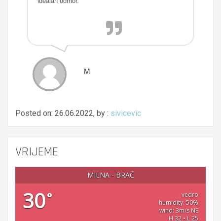
idealan odmor.
M
Posted on: 26.06.2022, by :
sivicevic
VRIJEME
MILNA - BRAČ
30
°
vedro
humidity: 50%
wind: 3m/s NE
H 32 • L 25