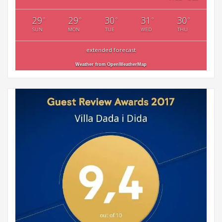
29
29
30
31
30
°
°
°
°
°
SUN
MON
TUE
WED
THU
extended forecast
Weather from OpenWeatherMap