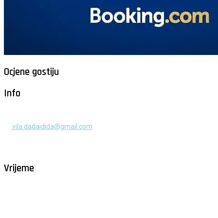
Ocjene gostiju
Info
+385 91 525 2253
vila.dadaidida@gmail.com
Gomilica II br. 55, Milna, Brač
Hrvatska
Vrijeme
Milna - Brač
°
26
vedro
humidity: 62%
wind: 2m/s NE