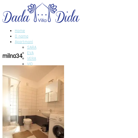
Home
O nama
Apartmani
SARA
EVA
milna34
VERA
VID
DIDA
GITA
DADA
Novosti
Galerija
Kontakt
Home
O nama