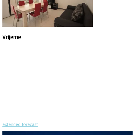
Vrijeme
Milna - Brač
°
28
vedro
humidity: 54%
wind: 2m/s NE
H 29 • L 26
°
29
Fri
°
30
Sat
°
30
Sun
°
29
Mon
°
30
Tue
extended forecast
Weather from OpenWeatherMap