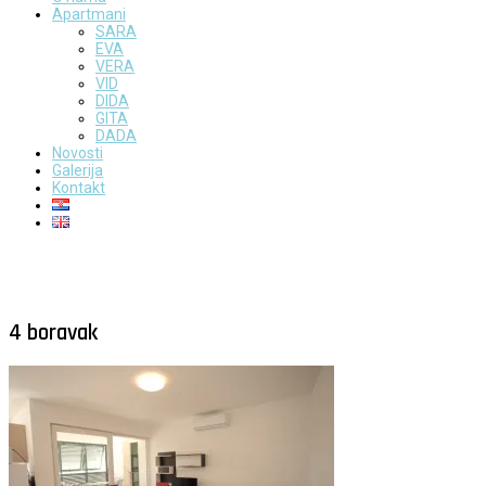
Apartmani
SARA
EVA
VERA
VID
DIDA
GITA
DADA
Novosti
Galerija
Kontakt
4 boravak