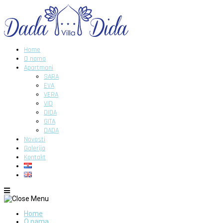
Home
O nama
Apartmani
SARA
EVA
VERA
VID
DIDA
GITA
DADA
Novosti
Galerija
Kontakt
Home
O nama