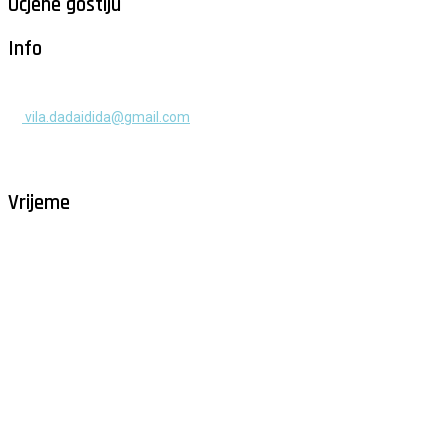
Ocjene gostiju
Info
+385 91 525 2253
vila.dadaidida@gmail.com
Gomilica II br. 55, Milna, Brač
Hrvatska
Vrijeme
Milna - Brač
°
28
vedro
humidity: 54%
wind: 2m/s NE
H 29 • L 26
°
29
Fri
°
30
Sat
°
30
Sun
°
29
Mon