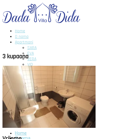
Home
O nama
Apartmani
SARA
EVA
3 kupaona
VERA
VID
DIDA
GITA
DADA
Novosti
Galerija
Kontakt
Home
Vrijeme
O nama