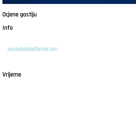
Ocjene gostiju
Info
+385 91 525 2253
vila.dadaidida@gmail.com
Gomilica II br. 55, Milna, Brač
Hrvatska
Vrijeme
Milna - Brač
°
26
vedro
humidity: 77%
wind: 2m/s NNE
H 29 • L 26
°
28
Fri
°
30
Sat
°
29