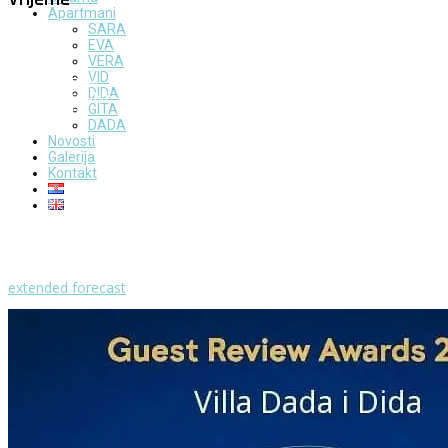
Apartmani
SARA
Milna - Brač
EVA
°
26
VERA
vedro
VID
humidity: 77%
DIDA
wind: 2m/s NNE
H 29 • L 26
GITA
°
DADA
28
Novosti
Fri
Galerija
°
30
Kontakt
Sat
°
29
Sun
°
29
Mon
°
29
Tue
extended forecast
Weather from OpenWeatherMap