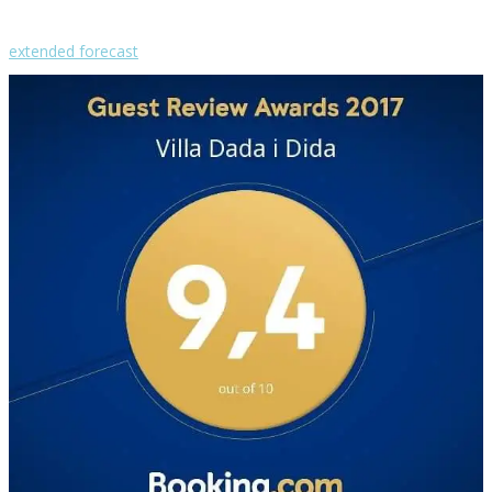
Mon
°
29
Tue
extended forecast
Weather from OpenWeatherMap