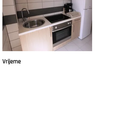
Vrijeme
Milna - Brač
°
29
vedro
humidity: 61%
wind: 2m/s WNW
H 29 • L 26
°
28
Fri
°
30
Sat
°
29
Sun
°
29