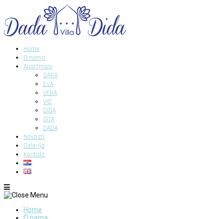
Home
O nama
Apartmani
SARA
EVA
VERA
VID
DIDA
GITA
DADA
Novosti
Galerija
Kontakt
Home
O nama