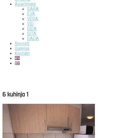
Apartmani
SARA
EVA
VERA
VID
DIDA
GITA
DADA
Novosti
Galerija
Kontakt
6 kuhinja 1